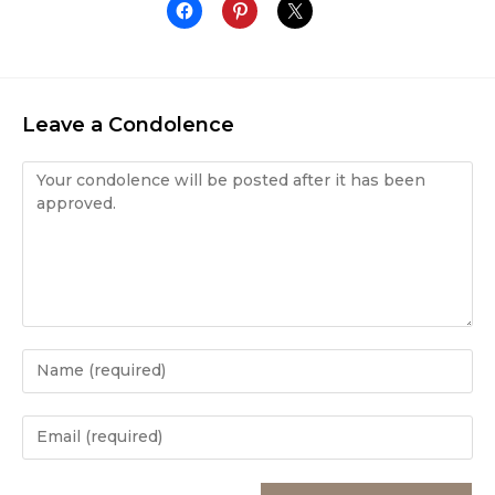
Leave a Condolence
Condolence
Enter
your
name
Enter
or
your
username
email
Enter